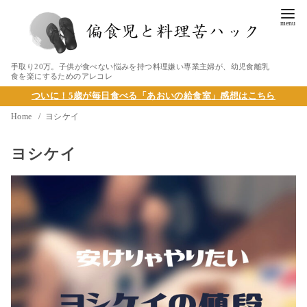
手取り20万。子供が食べない悩みを持つ料理嫌い専業主婦が、幼児食離乳
食を楽にするためのアレコレ
ついに！5歳が毎日食べる「あおいの給食室」感想はこちら
Home
ヨシケイ
ヨシケイ