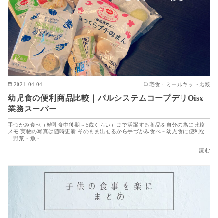
2021-04-04
宅食・ミールキット比較
幼児食の便利商品比較｜パルシステムコープデリOisx
業務スーパー
手づかみ食べ（離乳食中後期～5歳くらい）まで活躍する商品を自分の為に比較
メモ 実物の写真は随時更新 そのまま出せるから手づかみ食べ～幼児食に便利な
「野菜・魚・…
読む