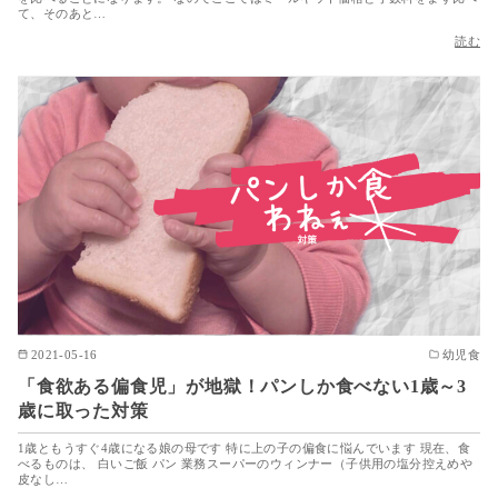
て、そのあと…
読む
2021-05-16
幼児食
「食欲ある偏食児」が地獄！パンしか食べない1歳～3
歳に取った対策
1歳ともうすぐ4歳になる娘の母です 特に上の子の偏食に悩んでいます 現在、食
べるものは、 白いご飯 パン 業務スーパーのウィンナー（子供用の塩分控えめや
皮なし…