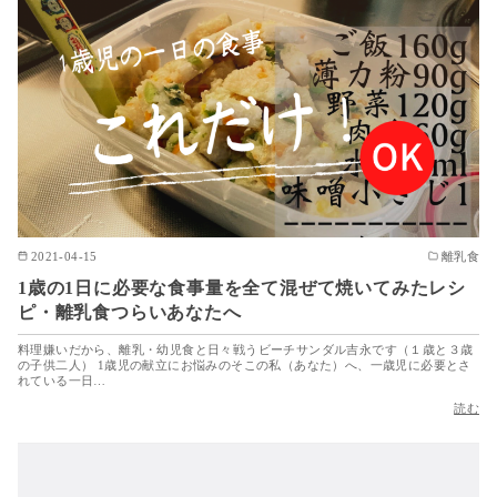
2021-04-15
離乳食
1歳の1日に必要な食事量を全て混ぜて焼いてみたレシ
ピ・離乳食つらいあなたへ
料理嫌いだから、離乳・幼児食と日々戦うビーチサンダル吉永です（１歳と３歳
の子供二人） 1歳児の献立にお悩みのそこの私（あなた）へ、一歳児に必要とさ
れている一日…
読む