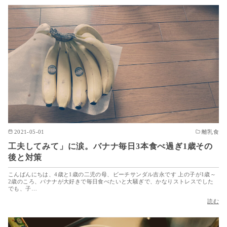
2021-05-01
離乳食
工夫してみて」に涙。バナナ毎日3本食べ過ぎ1歳その
後と対策
こんばんにちは、4歳と1歳の二児の母、ビーチサンダル吉永です 上の子が1歳～
2歳のころ、バナナが大好きで毎日食べたいと大騒ぎで、かなりストレスでした
でも、子…
読む